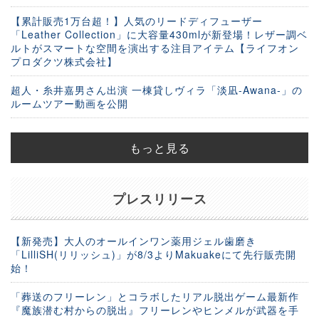
【累計販売1万台超！】人気のリードディフューザー
「Leather Collection」に大容量430mlが新登場！レザー調ベ
ルトがスマートな空間を演出する注目アイテム【ライフオン
プロダクツ株式会社】
超人・糸井嘉男さん出演 一棟貸しヴィラ「淡凪-Awana-」の
ルームツアー動画を公開
もっと見る
プレスリリース
【新発売】大人のオールインワン薬用ジェル歯磨き
「LilliSH(リリッシュ)」が8/3よりMakuakeにて先行販売開
始！
「葬送のフリーレン」とコラボしたリアル脱出ゲーム最新作
『魔族潜む村からの脱出』フリーレンやヒンメルが武器を手