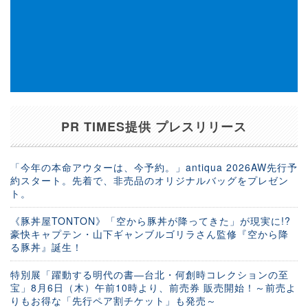
PR TIMES提供 プレスリリース
「今年の本命アウターは、今予約。」antiqua 2026AW先行予
約スタート。先着で、非売品のオリジナルバッグをプレゼン
ト。
《豚丼屋TONTON》「空から豚丼が降ってきた」が現実に!?
豪快キャプテン・山下ギャンブルゴリラさん監修『空から降
る豚丼』誕生！
特別展「躍動する明代の書―台北・何創時コレクションの至
宝」8月6日（木）午前10時より、前売券 販売開始！～前売よ
りもお得な「先行ペア割チケット」も発売～