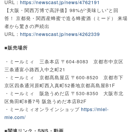
URL：
https://newscast.jp/news/4762191
【大阪・関西万博で高評価】98%が“美味しい”と回
答！ 京都発・関西産蜂蜜で造る蜂蜜酒（ミード） 来場
者から驚きの声続出
URL：
https://newscast.jp/news/4262339
■販売場所
・ミールミィ 三条本店 〒604-8083 京都市中京区
三条通富小路西入中之町21
・ミールミィ 京都髙島屋店 〒600-8520 京都市下
京区四条通河原町西入真町52番地京都高島屋B1F
・ミールミィ 阪急うめだ店 〒530-8350 大阪市北
区角田町8番7号 阪急うめだ本店B2F
・ミールミィオンラインショップ
https://miel-
mie.com/
■関連リンク・SNS・動画