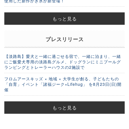
使用した新作かき氷が新登場！
もっと見る
プレスリリース
【淡路島】愛犬と一緒に過ごせる宿で、一緒に泊まり、一緒
にご飯愛犬専用の淡路島グルメ、ドッグランにミニプールグ
ランピングとトレーラーハウスの2施設で
フロムアースキッズ × 地域 × 大学生が創る、子どもたちの
「自育」イベント「諸福ジーク×Lifehug」 を8月23日(日)開
催
もっと見る