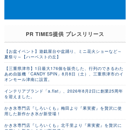
PR TIMES提供 プレスリリース
【お盆イベント】遊戯屋台や盆踊り、ミニ花火ショーなど～
夏祭り～【ハーベストの丘】
【三重県津市】1日最大176個を販売した、行列のできるわた
あめ自販機「CANDY SPIN」8月8日（土）、三重県津市のイ
オンモール津南に設置。
インテリアブランド「a.flat」、2026年8月2日に創業25周年
を迎えました。
かき氷専門店『しろいくも』梅田より『果実蜜』を贅沢に使
用した新作かき氷が新登場！
かき氷専門店『しろいくも』北千里より『果実蜜』を贅沢に