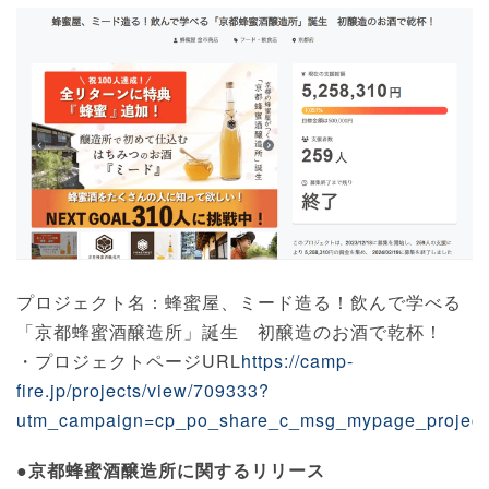
プロジェクト名：蜂蜜屋、ミード造る！飲んで学べる
「京都蜂蜜酒醸造所」誕生 初醸造のお酒で乾杯！
・プロジェクトページURL
https://camp-
fire.jp/projects/view/709333?
utm_campaign=cp_po_share_c_msg_mypage_projec
●京都蜂蜜酒醸造所に関するリリース