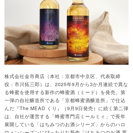
株式会社金市商店（本社：京都市中京区、代表取締
役：市川拓三郎）は、2025年9月から3か月連続で異な
る蜂蜜を使用する新作の蜂蜜酒（ミード）を発売。第
一弾の自社醸造所である「京都蜂蜜酒醸造所」で仕込
んだ『The MEAD くり』（9月9日発売）に続く第二弾
は、自社が運営する「蜂蜜専門店ミールミィ」で長年
展開している「はちみつのお酒シリーズ」からのハロ
ウィンシーズンにぴったりな新作「はちみつのお酒 荒