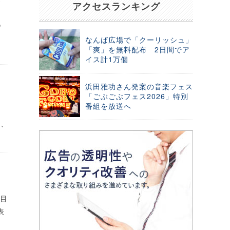
店
アクセスランキング
。
なんば広場で「クーリッシュ」
「爽」を無料配布 2日間でア
イス計1万個
浜田雅功さん発案の音楽フェス
、
「ごぶごぶフェス2026」特別
番組を放送へ
れ、
丁目
表