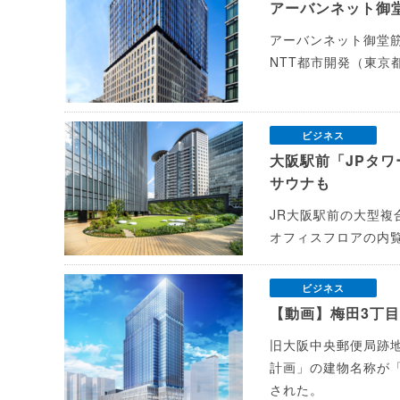
アーバンネット御
アーバンネット御堂筋
NTT都市開発（東京
ビジネス
大阪駅前「JPタ
サウナも
JR大阪駅前の大型複
オフィスフロアの内
ビジネス
【動画】梅田3丁目
旧大阪中央郵便局跡
計画」の建物名称が「
された。