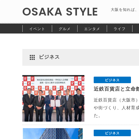
OSAKA STYLE
大阪を知れば、
イベント
グルメ
エンタメ
ライフ
ビジネス
ビジネス
近鉄百貨店と立命
近鉄百貨店（大阪市）
や街づくり、人材育
た。
ビジネス