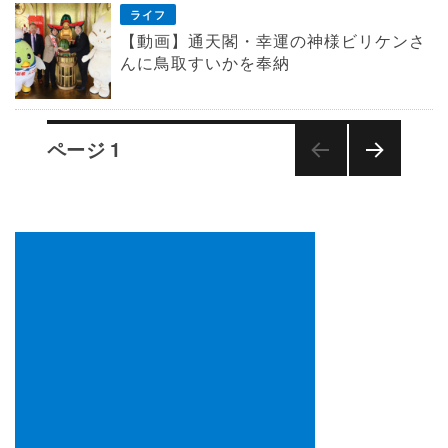
ライフ
【動画】通天閣・幸運の神様ビリケンさ
んに鳥取すいかを奉納
投
ページ
1
稿
の
次の
ペ
ペー
ー
ジ
ジ
送
り