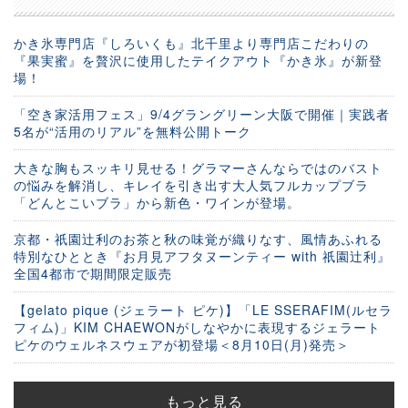
かき氷専門店『しろいくも』北千里より専門店こだわりの
『果実蜜』を贅沢に使用したテイクアウト『かき氷』が新登
場！
「空き家活用フェス」9/4グラングリーン大阪で開催｜実践者
5名が“活用のリアル”を無料公開トーク
大きな胸もスッキリ見せる！グラマーさんならではのバスト
の悩みを解消し、キレイを引き出す大人気フルカップブラ
「どんとこいブラ」から新色・ワインが登場。
京都・祇園辻利のお茶と秋の味覚が織りなす、風情あふれる
特別なひととき『お月見アフタヌーンティー with 祇園辻利』
全国4都市で期間限定販売
【gelato pique (ジェラート ピケ)】「LE SSERAFIM(ルセラ
フィム)」KIM CHAEWONがしなやかに表現するジェラート
ピケのウェルネスウェアが初登場＜8月10日(月)発売＞
もっと見る