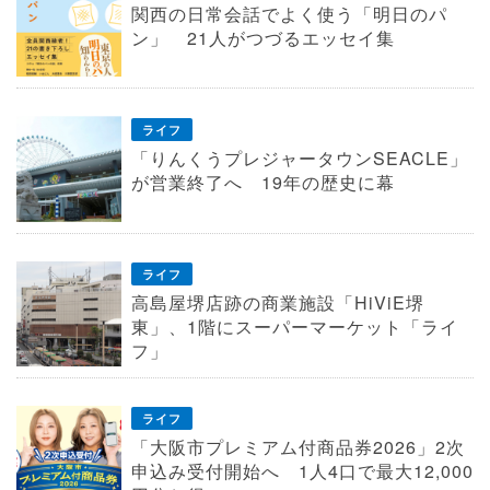
関西の日常会話でよく使う「明日のパ
ン」 21人がつづるエッセイ集
ライフ
「りんくうプレジャータウンSEACLE」
が営業終了へ 19年の歴史に幕
ライフ
高島屋堺店跡の商業施設「HiViE堺
東」、1階にスーパーマーケット「ライ
フ」
ライフ
「大阪市プレミアム付商品券2026」2次
申込み受付開始へ 1人4口で最大12,000