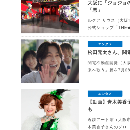
大阪に「ジョジョ
「悪」
ルクア サウス（大阪
公式ショップ「THE★
エンタメ
松田元太さん、関
関電不動産開発（大阪市
来へ歌う」篇を7月2
エンタメ
【動画】青木美香
も
近鉄アート館（大阪市
木美香子さんのソロコ