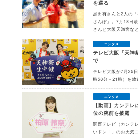
を巡る
黒田有さんと2人の
さんぽ」。7月18日
さんと大阪天満宮な
エンタメ
テレビ大阪「天神
で
テレビ大阪が7月25
時58分～21時）を
エンタメ
【動画】カンテレ
位の腕前を披露
関西テレビ（カンテレ
いドン！」のお天気