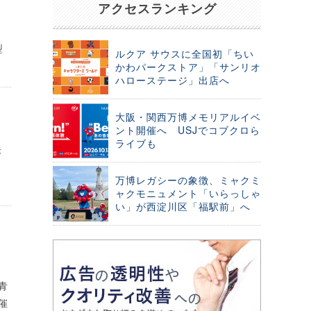
アクセスランキング
型
ルクア サウスに全国初「ちい
かわパークストア」「サンリオ
ハローステージ」出店へ
大阪・関西万博メモリアルイベ
ント開催へ USJでコブクロら
ライブも
未
万博レガシーの象徴、ミャクミ
ャクモニュメント「いらっしゃ
い」が西淀川区「福駅前」へ
画
青
催