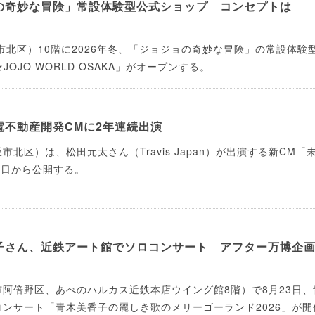
の奇妙な冒険」常設体験型公式ショップ コンセプトは
市北区）10階に2026年冬、「ジョジョの奇妙な冒険」の常設体験
JOJO WORLD OSAKA」がオープンする。
電不動産開発CMに2年連続出演
北区）は、松田元太さん（Travis Japan）が出演する新CM「
8日から公開する。
子さん、近鉄アート館でソロコンサート アフター万博企
阿倍野区、あべのハルカス近鉄本店ウイング館8階）で8月23日、
ンサート「青木美香子の麗しき歌のメリーゴーランド2026」が開