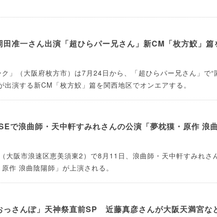
岡田准一さん出演「超ひらパー兄さん」新CM「枚方鮫」篇
ク」（大阪府枚方市）は7月24日から、「超ひらパー兄さん」で“
が出演する新CM「枚方鮫」篇を関西地区でオンエアする。
OUSEで浪曲師・天中軒すみれさんの公演「夢枕獏・原作 浪
USE（大阪市浪速区恵美須東2）で8月11日、浪曲師・天中軒すみれさ
・原作 浪曲陰陽師」が上演される。
おっさんぽ」天神祭直前SP 近藤真彦さんが大阪天満宮な