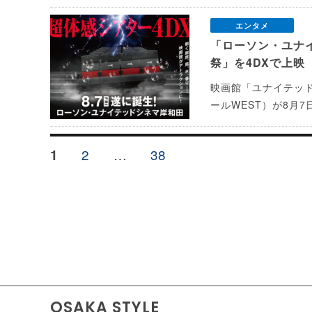
エンタメ
「ローソン・ユナ
祭」を4DXで上映
映画館「ユナイテッ
ールWEST）が8月
投
ペ
2
…
ペ
38
ペ
1
稿
ー
ー
ー
の
ジ
ジ
ジ
ペ
ー
ジ
送
り
OSAKA STYLE