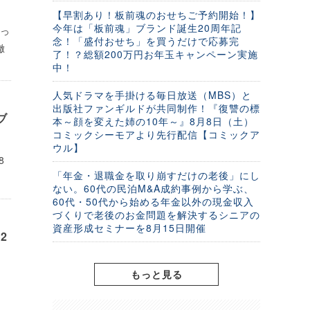
【早割あり！板前魂のおせちご予約開始！】
今年は「板前魂」ブランド誕生20周年記
おっ
念！「盛付おせち」を買うだけで応募完
徹
了！？総額200万円お年玉キャンペーン実施
中！
人気ドラマを手掛ける毎日放送（MBS）と
出版社ファンギルドが共同制作！『復讐の標
ブ
本～顔を変えた姉の10年～』8月8日（土）
コミックシーモアより先行配信【コミックア
ウル】
8
「年金・退職金を取り崩すだけの老後」にし
ない。60代の民泊M&A成約事例から学ぶ、
60代・50代から始める年金以外の現金収入
づくりで老後のお金問題を解決するシニアの
資産形成セミナーを8月15日開催
2
もっと見る
～