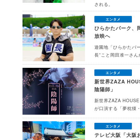
される。
エンタメ
ひらかたパーク、
放映へ
遊園地「ひらかたパー
長”こと岡田准一さん
エンタメ
新世界ZAZA H
陰陽師」
新世界ZAZA HO
が口演する「夢枕獏
エンタメ
テレビ大阪「大阪