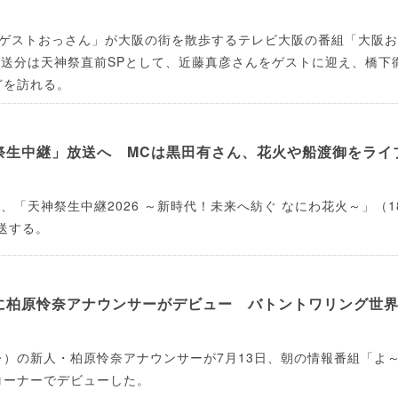
「ゲストおっさん」が大阪の街を散歩するテレビ大阪の番組「大阪
放送分は天神祭直前SPとして、近藤真彦さんをゲストに迎え、橋下
どを訪れる。
祭生中継」放送へ MCは黒田有さん、花火や船渡御をライ
日、「天神祭生中継2026 ～新時代！未来へ紡ぐ なにわ花火～」（1
放送する。
に柏原怜奈アナウンサーがデビュー バトントワリング世界
）の新人・柏原怜奈アナウンサーが7月13日、朝の情報番組「よ
コーナーでデビューした。