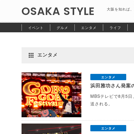
OSAKA STYLE
大阪を知れば、
イベント
グルメ
エンタメ
ライフ
エンタメ
エンタメ
浜田雅功さん発案の
MBSテレビで8月5日
送される。
エンタメ