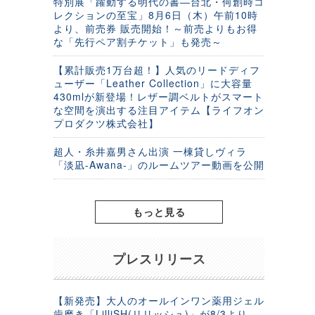
特別展「躍動する明代の書―台北・何創時コ
レクションの至宝」8月6日（木）午前10時
より、前売券 販売開始！～前売よりもお得
な「先行ペア割チケット」も発売～
【累計販売1万台超！】人気のリードディフ
ューザー「Leather Collection」に大容量
430mlが新登場！レザー調ベルトがスマート
な空間を演出する注目アイテム【ライフオン
プロダクツ株式会社】
超人・糸井嘉男さん出演 一棟貸しヴィラ
「淡凪-Awana-」のルームツアー動画を公開
もっと見る
プレスリリース
【新発売】大人のオールインワン薬用ジェル
歯磨き「LilliSH(リリッシュ)」が8/3より