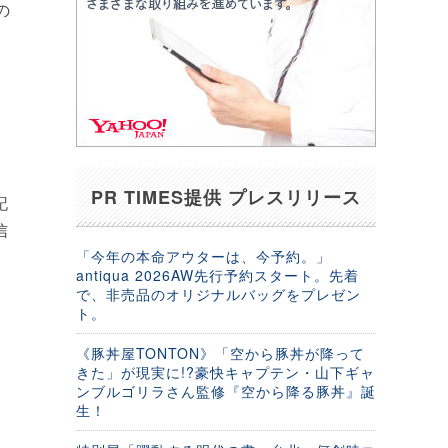
の
PR TIMES提供 プレスリリース
記
信
「今年の本命アウターは、今予約。」
antiqua 2026AW先行予約スタート。先着
で、非売品のオリジナルバッグをプレゼン
ト。
《豚丼屋TONTON》「空から豚丼が降って
きた」が現実に!?豪快キャプテン・山下ギャ
ンブルゴリラさん監修『空から降る豚丼』誕
生！