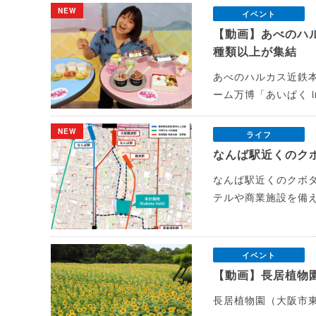
NEW
イベント
【動画】あべのハ
種類以上が集結
あべのハルカス近鉄本
ーム万博「あいぱく 
NEW
ライフ
なんば駅近くのク
なんば駅近くのクボ
テルや商業施設を備
イベント
【動画】長居植物
長居植物園（大阪市