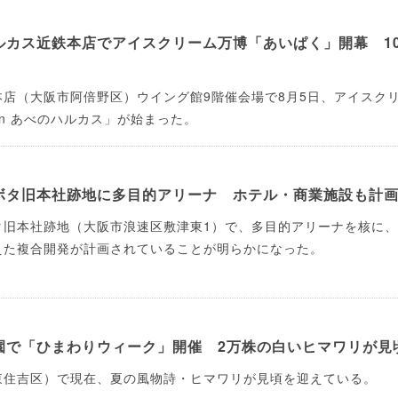
ルカス近鉄本店でアイスクリーム万博「あいぱく」開幕 10
店（大阪市阿倍野区）ウイング館9階催会場で8月5日、アイスク
in あべのハルカス」が始まった。
ボタ旧本社跡地に多目的アリーナ ホテル・商業施設も計
タ旧本社跡地（大阪市浪速区敷津東1）で、多目的アリーナを核に
えた複合開発が計画されていることが明らかになった。
園で「ひまわりウィーク」開催 2万株の白いヒマワリが見
東住吉区）で現在、夏の風物詩・ヒマワリが見頃を迎えている。