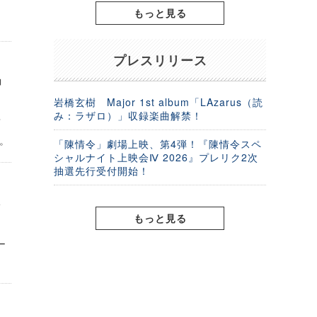
もっと見る
プレスリリース
」
岩橋玄樹 Major 1st album「LAzarus（読
み：ラザロ）」収録楽曲解禁！
店
。
「陳情令」劇場上映、第4弾！『陳情令スペ
シャルナイト上映会Ⅳ 2026』プレリク2次
抽選先行受付開始！
泳
もっと見る
ー