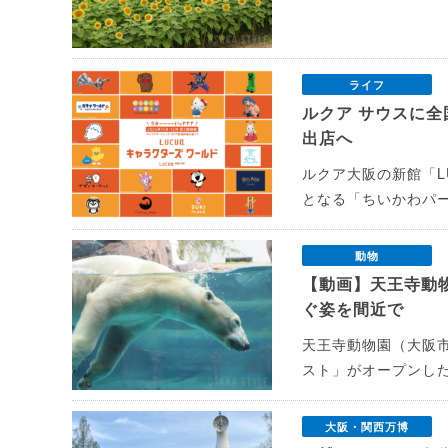
ライフ
ルクア サウスに
出店へ
ルクア大阪の新館「L
となる「ちいかわパー
動物
【動画】天王寺動
ぐ姿を間近で
天王寺動物園（大阪
スト」がオープンし
大阪・関西万博