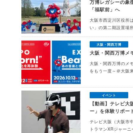
万博レガシーの象
「福駅前」へ
大阪市西淀川区役所
い」の第二期設置場
大阪・関西万博
大阪・関西万博メ
大阪・関西万博のメモリア
をもう一度～＠大阪来
イベント
【動画】テレビ大
ー」を体験リポー
テレビ大阪（大阪市中
トラマンXRジャーニ