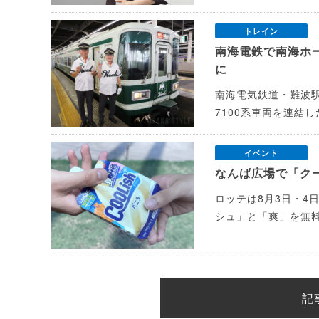
トレイン
南海電鉄で南海ホ
に
南海電気鉄道・難波
7100系車両を連結
イベント
なんば広場で「ク
ロッテは8月3日・4
シュ」と「爽」を無
記