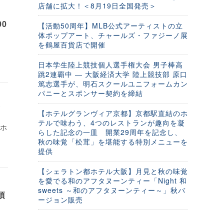
店舗に拡大！＜8月19日全国発売＞
0
【活動50周年】MLB公式アーティストの立
体ポップアート、チャールズ・ファジーノ展
を鶴屋百貨店で開催
リ
日本学生陸上競技個人選手権大会 男子棒高
跳2連覇中 ― 大阪経済大学 陸上競技部 原口
篤志選手が、明石スクールユニフォームカン
パニーとスポンサー契約を締結
画
【ホテルグランヴィア京都】京都駅直結のホ
テルで味わう、4つのレストランが趣向を凝
、ホ
らした記念の一皿 開業29周年を記念し、
秋の味覚「松茸」を堪能する特別メニューを
提供
【シェラトン都ホテル大阪】月見と秋の味覚
を愛でる和のアフタヌーンティー「Night 和
sweets ～和のアフタヌーンティー～」秋バ
頃
ージョン販売