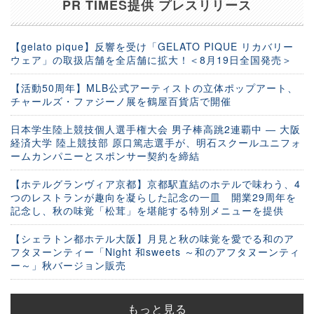
PR TIMES提供 プレスリリース
【gelato pique】反響を受け「GELATO PIQUE リカバリー
ウェア」の取扱店舗を全店舗に拡大！＜8月19日全国発売＞
【活動50周年】MLB公式アーティストの立体ポップアート、
チャールズ・ファジーノ展を鶴屋百貨店で開催
日本学生陸上競技個人選手権大会 男子棒高跳2連覇中 ― 大阪
経済大学 陸上競技部 原口篤志選手が、明石スクールユニフォ
ームカンパニーとスポンサー契約を締結
【ホテルグランヴィア京都】京都駅直結のホテルで味わう、4
つのレストランが趣向を凝らした記念の一皿 開業29周年を
記念し、秋の味覚「松茸」を堪能する特別メニューを提供
【シェラトン都ホテル大阪】月見と秋の味覚を愛でる和のア
フタヌーンティー「Night 和sweets ～和のアフタヌーンティ
ー～」秋バージョン販売
もっと見る