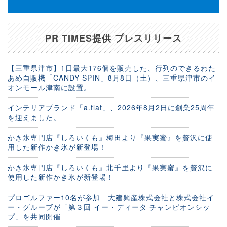
PR TIMES提供 プレスリリース
【三重県津市】1日最大176個を販売した、行列のできるわた
あめ自販機「CANDY SPIN」8月8日（土）、三重県津市のイ
オンモール津南に設置。
インテリアブランド「a.flat」、2026年8月2日に創業25周年
を迎えました。
かき氷専門店『しろいくも』梅田より『果実蜜』を贅沢に使
用した新作かき氷が新登場！
かき氷専門店『しろいくも』北千里より『果実蜜』を贅沢に
使用した新作かき氷が新登場！
プロゴルファー10名が参加 大建興産株式会社と株式会社イ
ー・グルーブが「第３回 イー・ディータ チャンピオンシッ
プ」を共同開催