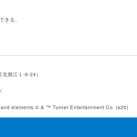
できる。
北堀江１-6-24）
/
and elements © & ™ Turner Entertainment Co. (s20)