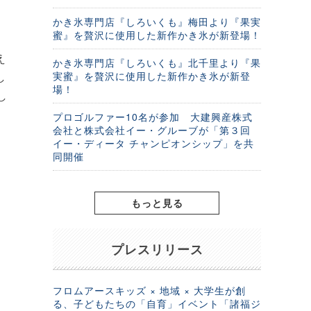
かき氷専門店『しろいくも』梅田より『果実
蜜』を贅沢に使用した新作かき氷が新登場！
。
え
かき氷専門店『しろいくも』北千里より『果
実蜜』を贅沢に使用した新作かき氷が新登
し
場！
し
プロゴルファー10名が参加 大建興産株式
会社と株式会社イー・グルーブが「第３回
イー・ディータ チャンピオンシップ」を共
同開催
もっと見る
プレスリリース
フロムアースキッズ × 地域 × 大学生が創
る、子どもたちの「自育」イベント「諸福ジ