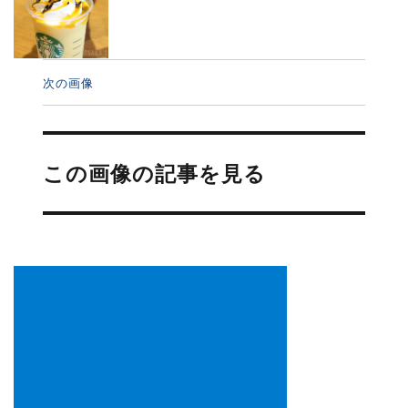
次の画像
投
稿
この画像の記事を見る
ナ
ビ
ゲ
ー
シ
ョ
ン