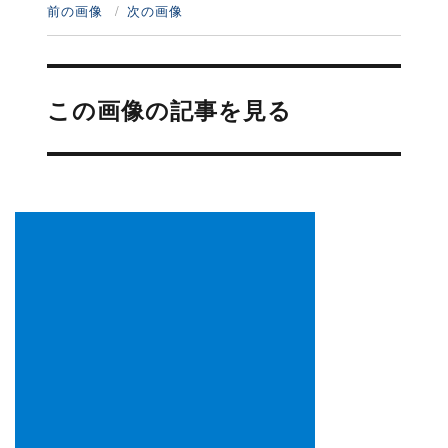
前の画像
次の画像
投
稿
この画像の記事を見る
ナ
ビ
ゲ
ー
シ
ョ
ン