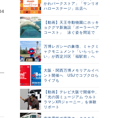
かわパークストア」「サンリオ
ハローステージ」出店へ
04
【動画】天王寺動物園にホッキ
ョクグマ新施設「ポーラーベア
コースト」 泳ぐ姿を間近で
万博レガシーの象徴、ミャクミ
ャクモニュメント「いらっしゃ
い」が西淀川区「福駅前」へ
大阪・関西万博メモリアルイベ
ント開催へ USJでコブクロら
ライブも
【動画】テレビ大阪で開催中、
「光の国ミュージアム ウルト
ラマンXRジャーニー」を体験
リポート