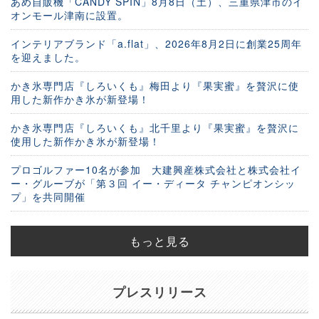
あめ自販機「CANDY SPIN」8月8日（土）、三重県津市のイ
オンモール津南に設置。
インテリアブランド「a.flat」、2026年8月2日に創業25周年
を迎えました。
かき氷専門店『しろいくも』梅田より『果実蜜』を贅沢に使
用した新作かき氷が新登場！
かき氷専門店『しろいくも』北千里より『果実蜜』を贅沢に
使用した新作かき氷が新登場！
プロゴルファー10名が参加 大建興産株式会社と株式会社イ
ー・グルーブが「第３回 イー・ディータ チャンピオンシッ
プ」を共同開催
もっと見る
プレスリリース