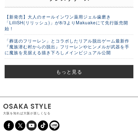
【新発売】大人のオールインワン薬用ジェル歯磨き
「LilliSH(リリッシュ)」が8/3よりMakuakeにて先行販売開
始！
「葬送のフリーレン」とコラボしたリアル脱出ゲーム最新作
『魔族潜む村からの脱出』フリーレンやヒンメルが武器を手
に魔族を見据える描き下ろしメインビジュアル公開
もっと見る
OSAKA STYLE
大阪を知れば大阪が楽しくなる