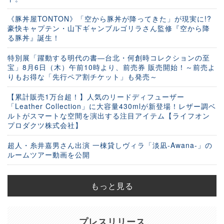
《豚丼屋TONTON》「空から豚丼が降ってきた」が現実に!?
豪快キャプテン・山下ギャンブルゴリラさん監修『空から降
る豚丼』誕生！
特別展「躍動する明代の書―台北・何創時コレクションの至
宝」8月6日（木）午前10時より、前売券 販売開始！～前売よ
りもお得な「先行ペア割チケット」も発売～
【累計販売1万台超！】人気のリードディフューザー
「Leather Collection」に大容量430mlが新登場！レザー調ベ
ルトがスマートな空間を演出する注目アイテム【ライフオン
プロダクツ株式会社】
超人・糸井嘉男さん出演 一棟貸しヴィラ「淡凪-Awana-」の
ルームツアー動画を公開
もっと見る
プレスリリース