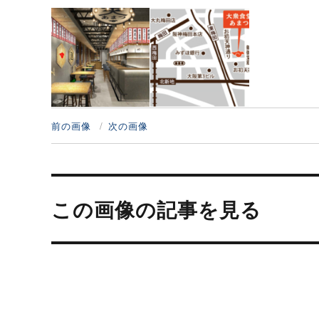
前の画像
次の画像
投
稿
この画像の記事を見る
ナ
ビ
ゲ
ー
シ
ョ
ン