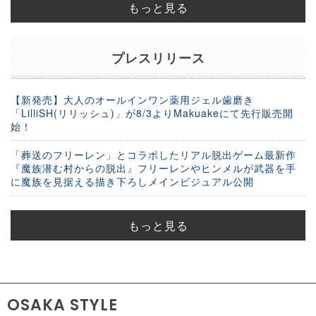
もっと見る
プレスリリース
【新発売】大人のオールインワン薬用ジェル歯磨き
「LilliSH(リリッシュ)」が8/3よりMakuakeにて先行販売開
始！
「葬送のフリーレン」とコラボしたリアル脱出ゲーム最新作
『魔族潜む村からの脱出』フリーレンやヒンメルが武器を手
に魔族を見据える描き下ろしメインビジュアル公開
もっと見る
OSAKA STYLE