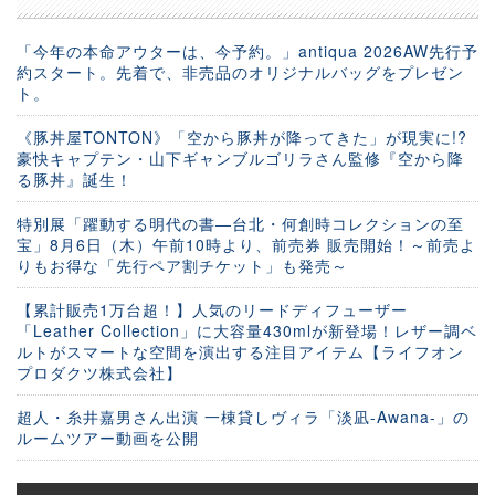
「今年の本命アウターは、今予約。」antiqua 2026AW先行予
約スタート。先着で、非売品のオリジナルバッグをプレゼン
ト。
《豚丼屋TONTON》「空から豚丼が降ってきた」が現実に!?
豪快キャプテン・山下ギャンブルゴリラさん監修『空から降
る豚丼』誕生！
特別展「躍動する明代の書―台北・何創時コレクションの至
宝」8月6日（木）午前10時より、前売券 販売開始！～前売よ
りもお得な「先行ペア割チケット」も発売～
【累計販売1万台超！】人気のリードディフューザー
「Leather Collection」に大容量430mlが新登場！レザー調ベ
ルトがスマートな空間を演出する注目アイテム【ライフオン
プロダクツ株式会社】
超人・糸井嘉男さん出演 一棟貸しヴィラ「淡凪-Awana-」の
ルームツアー動画を公開