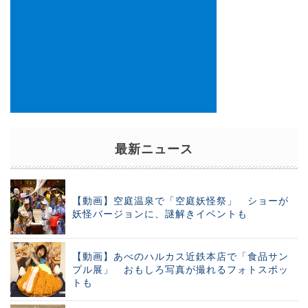
最新ニュース
【動画】空庭温泉で「空庭妖怪祭」 ショーが
妖怪バージョンに、謎解きイベントも
【動画】あべのハルカス近鉄本店で「食品サン
プル展」 おもしろ写真が撮れるフォトスポッ
トも