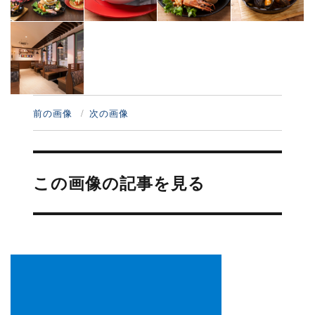
前の画像
次の画像
投
稿
この画像の記事を見る
ナ
ビ
ゲ
ー
シ
ョ
ン