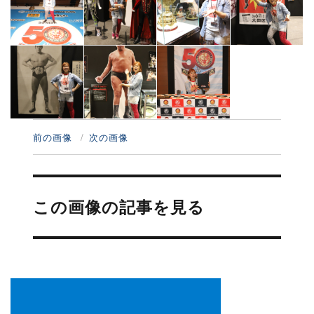
前の画像
次の画像
投
稿
この画像の記事を見る
ナ
ビ
ゲ
ー
シ
ョ
ン