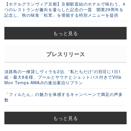
【ホテルグランヴィア京都】京都駅直結のホテルで味わう、4
つのレストランが趣向を凝らした記念の一皿 開業29周年を
記念し、秋の味覚「松茸」を堪能する特別メニューを提供
もっと見る
プレスリリース
淡路島の一棟貸しヴィラを2泊、”私たちだけ”の別荘に1日1
組・最大8名様、プールとサウナとジェットバス付きでVilla
Mon Temps AWAJIの連泊素泊りプラン
「フィルたん」の魅力を体感するキャンペーンで満足の声多
数
もっと見る