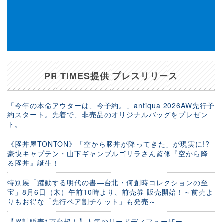
PR TIMES提供 プレスリリース
「今年の本命アウターは、今予約。」antiqua 2026AW先行予
約スタート。先着で、非売品のオリジナルバッグをプレゼン
ト。
《豚丼屋TONTON》「空から豚丼が降ってきた」が現実に!?
豪快キャプテン・山下ギャンブルゴリラさん監修『空から降
る豚丼』誕生！
特別展「躍動する明代の書―台北・何創時コレクションの至
宝」8月6日（木）午前10時より、前売券 販売開始！～前売よ
りもお得な「先行ペア割チケット」も発売～
【累計販売1万台超！】人気のリードディフューザー