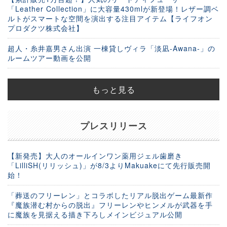
「Leather Collection」に大容量430mlが新登場！レザー調ベ
ルトがスマートな空間を演出する注目アイテム【ライフオン
プロダクツ株式会社】
超人・糸井嘉男さん出演 一棟貸しヴィラ「淡凪-Awana-」の
ルームツアー動画を公開
もっと見る
プレスリリース
【新発売】大人のオールインワン薬用ジェル歯磨き
「LilliSH(リリッシュ)」が8/3よりMakuakeにて先行販売開
始！
「葬送のフリーレン」とコラボしたリアル脱出ゲーム最新作
『魔族潜む村からの脱出』フリーレンやヒンメルが武器を手
に魔族を見据える描き下ろしメインビジュアル公開