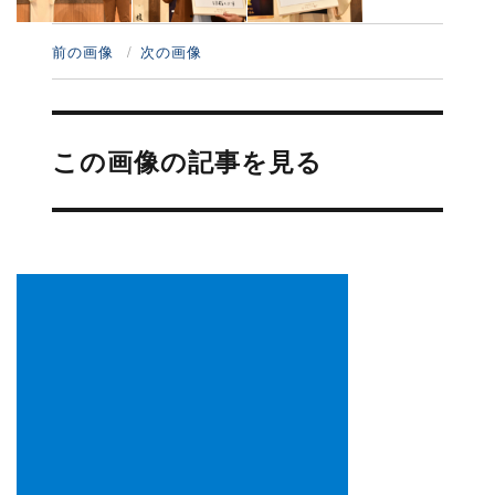
前の画像
次の画像
投
稿
この画像の記事を見る
ナ
ビ
ゲ
ー
シ
ョ
ン