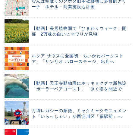
なんば駅近くのクボタ旧本社跡地に多目的アリ
ーナ ホテル・商業施設も計画
【動画】長居植物園で「ひまわりウィーク」開
催 2万株の白いヒマワリが見頃
ルクア サウスに全国初「ちいかわパークスト
ア」「サンリオ ハローステージ」出店へ
【動画】天王寺動物園にホッキョクグマ新施設
「ポーラーベアコースト」 泳ぐ姿を間近で
万博レガシーの象徴、ミャクミャクモニュメン
ト「いらっしゃい」が西淀川区「福駅前」へ