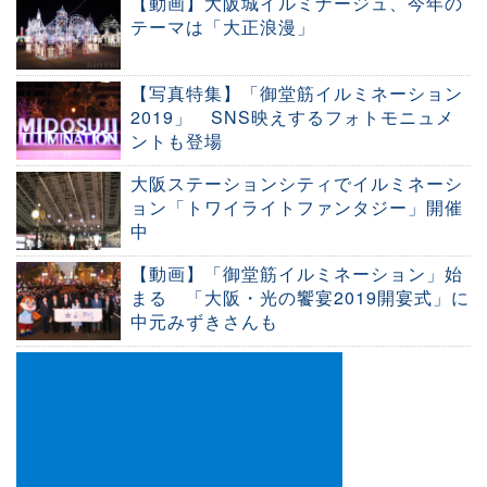
【動画】大阪城イルミナージュ、今年の
テーマは「大正浪漫」
【写真特集】「御堂筋イルミネーション
2019」 SNS映えするフォトモニュメ
ントも登場
大阪ステーションシティでイルミネーシ
ョン「トワイライトファンタジー」開催
中
【動画】「御堂筋イルミネーション」始
まる 「大阪・光の饗宴2019開宴式」に
中元みずきさんも