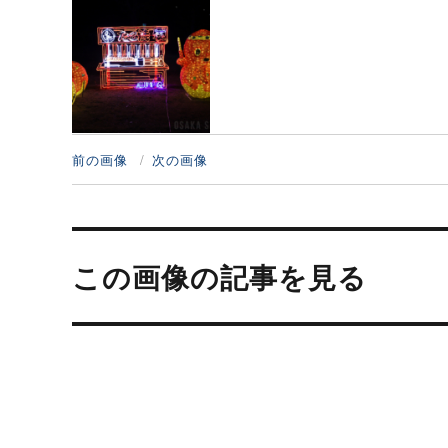
前の画像
次の画像
投
稿
この画像の記事を見る
ナ
ビ
ゲ
ー
シ
ョ
ン