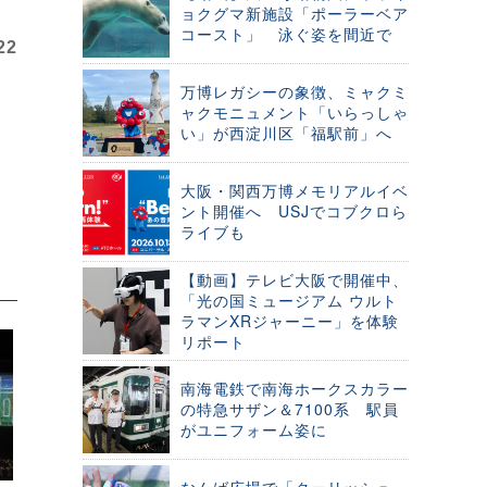
ョクグマ新施設「ポーラーベア
コースト」 泳ぐ姿を間近で
22
万博レガシーの象徴、ミャクミ
ャクモニュメント「いらっしゃ
い」が西淀川区「福駅前」へ
大阪・関西万博メモリアルイベ
ント開催へ USJでコブクロら
ライブも
【動画】テレビ大阪で開催中、
「光の国ミュージアム ウルト
ラマンXRジャーニー」を体験
リポート
南海電鉄で南海ホークスカラー
の特急サザン＆7100系 駅員
がユニフォーム姿に