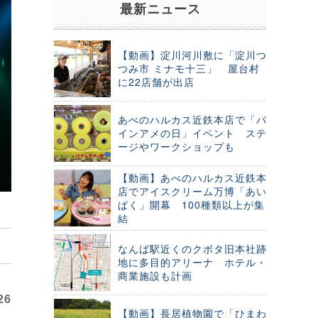
最新ニュース
【動画】淀川河川敷に「淀川つ
つみ市 ミナモ十三」 屋台村
に22店舗が出店
あべのハルカス近鉄本店で「パ
インアメの日」イベント ステ
ージやワークショップも
【動画】あべのハルカス近鉄本
店でアイスクリーム万博「あい
ぱく」開幕 100種類以上が集
結
なんば駅近くのクボタ旧本社跡
地に多目的アリーナ ホテル・
商業施設も計画
26
【動画】長居植物園で「ひまわ