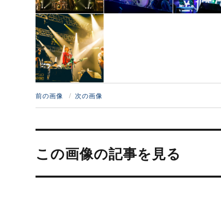
前の画像
次の画像
投
稿
この画像の記事を見る
ナ
ビ
ゲ
ー
シ
ョ
ン