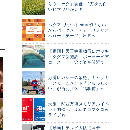
りウィーク」開催 2万株の白
いヒマワリが見頃
ルクア サウスに全国初「ちい
かわパークストア」「サンリオ
ハローステージ」出店へ
【動画】天王寺動物園にホッキ
ョクグマ新施設「ポーラーベア
コースト」 泳ぐ姿を間近で
万博レガシーの象徴、ミャクミ
ャクモニュメント「いらっしゃ
い」が西淀川区「福駅前」へ
大阪・関西万博メモリアルイベ
ント開催へ USJでコブクロら
ライブも
【動画】テレビ大阪で開催中、