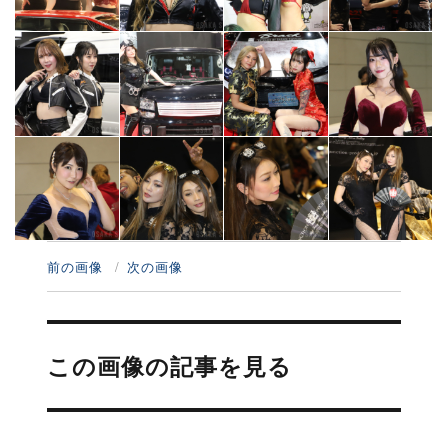
前の画像
次の画像
投
稿
この画像の記事を見る
ナ
ビ
ゲ
ー
シ
ョ