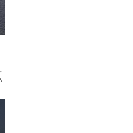
の
ャ
あ
。