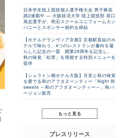
日本学生陸上競技個人選手権大会 男子棒高
跳2連覇中 ― 大阪経済大学 陸上競技部 原口
篤志選手が、明石スクールユニフォームカン
パニーとスポンサー契約を締結
【ホテルグランヴィア京都】京都駅直結のホ
テルで味わう、4つのレストランが趣向を凝
らした記念の一皿 開業29周年を記念し、
秋の味覚「松茸」を堪能する特別メニューを
提供
【シェラトン都ホテル大阪】月見と秋の味覚
を愛でる和のアフタヌーンティー「Night 和
sweets ～和のアフタヌーンティー～」秋バ
ージョン販売
ど
もっと見る
回
プレスリリース