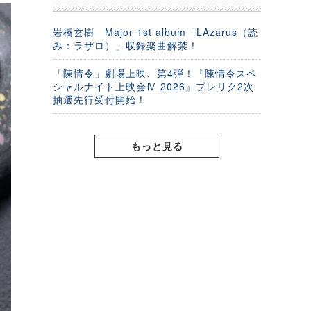
岩橋玄樹 Major 1st album「LAzarus（読
み：ラザロ）」収録楽曲解禁！
「陳情令」劇場上映、第4弾！『陳情令スペ
シャルナイト上映会Ⅳ 2026』プレリク2次
抽選先行受付開始！
もっと見る