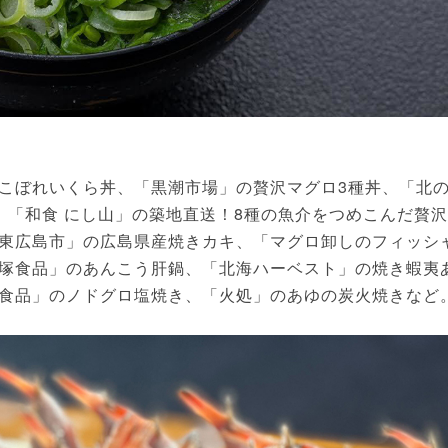
こぼれいくら丼、「黒潮市場」の贅沢マグロ3種丼、「北
、「和食 にし山」の築地直送！8種の魚介をつめこんだ贅沢
東広島市」の広島県産焼きカキ、「マグロ卸しのフィッシ
塚食品」のあんこう肝鍋、「北海ハーベスト」の焼き蝦夷
食品」のノドグロ塩焼き、「火処」のあゆの炭火焼きなど