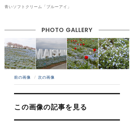
青いソフトクリーム「ブルーアイ」
PHOTO GALLERY
前の画像
次の画像
投
稿
この画像の記事を見る
ナ
ビ
ゲ
ー
シ
ョ