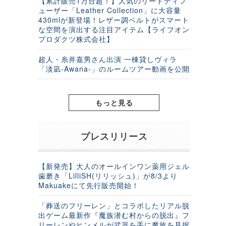
【累計販売1万台超！】人気のリードディフ
ューザー「Leather Collection」に大容量
430mlが新登場！レザー調ベルトがスマート
な空間を演出する注目アイテム【ライフオン
プロダクツ株式会社】
超人・糸井嘉男さん出演 一棟貸しヴィラ
「淡凪-Awana-」のルームツアー動画を公開
もっと見る
プレスリリース
【新発売】大人のオールインワン薬用ジェル
歯磨き「LilliSH(リリッシュ)」が8/3より
Makuakeにて先行販売開始！
「葬送のフリーレン」とコラボしたリアル脱
出ゲーム最新作『魔族潜む村からの脱出』フ
リーレンやヒンメルが武器を手に魔族を見据