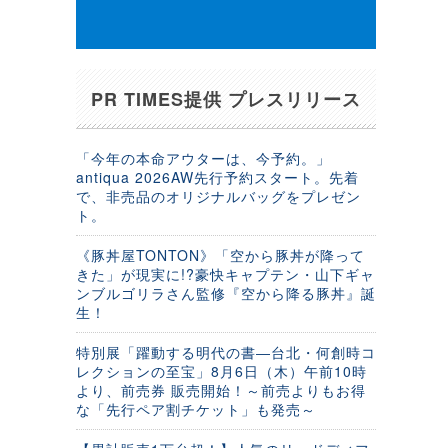
PR TIMES提供 プレスリリース
「今年の本命アウターは、今予約。」
antiqua 2026AW先行予約スタート。先着
で、非売品のオリジナルバッグをプレゼン
ト。
《豚丼屋TONTON》「空から豚丼が降って
きた」が現実に!?豪快キャプテン・山下ギャ
ンブルゴリラさん監修『空から降る豚丼』誕
生！
特別展「躍動する明代の書―台北・何創時コ
レクションの至宝」8月6日（木）午前10時
より、前売券 販売開始！～前売よりもお得
な「先行ペア割チケット」も発売～