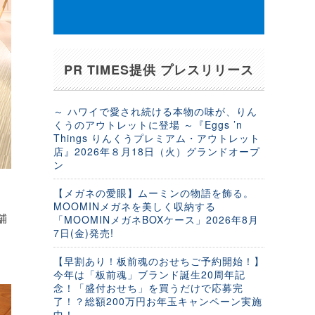
PR TIMES提供 プレスリリース
～ ハワイで愛され続ける本物の味が、りん
くうのアウトレットに登場 ～『Eggs ’n
Things りんくうプレミアム・アウトレット
店』2026年８月18日（火）グランドオープ
ン
【メガネの愛眼】ムーミンの物語を飾る。
MOOMINメガネを美しく収納する
舗
「MOOMINメガネBOXケース」2026年8月
7日(金)発売!
【早割あり！板前魂のおせちご予約開始！】
今年は「板前魂」ブランド誕生20周年記
念！「盛付おせち」を買うだけで応募完
了！？総額200万円お年玉キャンペーン実施
中！