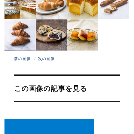
前の画像
次の画像
投
稿
この画像の記事を見る
ナ
ビ
ゲ
ー
シ
ョ
ン