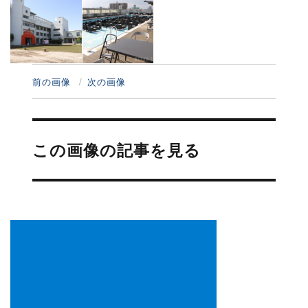
前の画像
次の画像
投
稿
この画像の記事を見る
ナ
ビ
ゲ
ー
シ
ョ
ン