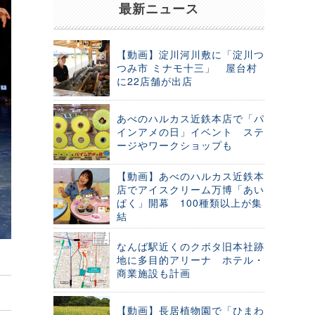
最新ニュース
【動画】淀川河川敷に「淀川つ
つみ市 ミナモ十三」 屋台村
に22店舗が出店
あべのハルカス近鉄本店で「パ
インアメの日」イベント ステ
ージやワークショップも
【動画】あべのハルカス近鉄本
店でアイスクリーム万博「あい
ぱく」開幕 100種類以上が集
結
なんば駅近くのクボタ旧本社跡
地に多目的アリーナ ホテル・
商業施設も計画
【動画】長居植物園で「ひまわ