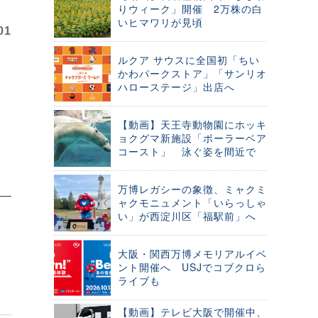
りウィーク」開催 2万株の白
いヒマワリが見頃
01
ルクア サウスに全国初「ちい
かわパークストア」「サンリオ
ハローステージ」出店へ
【動画】天王寺動物園にホッキ
ョクグマ新施設「ポーラーベア
コースト」 泳ぐ姿を間近で
万博レガシーの象徴、ミャクミ
ャクモニュメント「いらっしゃ
い」が西淀川区「福駅前」へ
大阪・関西万博メモリアルイベ
ント開催へ USJでコブクロら
ライブも
【動画】テレビ大阪で開催中、