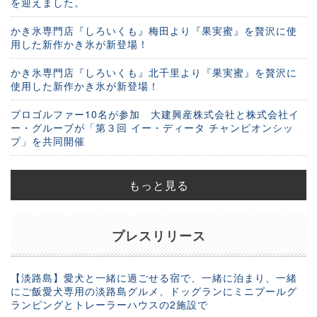
を迎えました。
かき氷専門店『しろいくも』梅田より『果実蜜』を贅沢に使
用した新作かき氷が新登場！
かき氷専門店『しろいくも』北千里より『果実蜜』を贅沢に
使用した新作かき氷が新登場！
プロゴルファー10名が参加 大建興産株式会社と株式会社イ
ー・グルーブが「第３回 イー・ディータ チャンピオンシッ
プ」を共同開催
もっと見る
プレスリリース
【淡路島】愛犬と一緒に過ごせる宿で、一緒に泊まり、一緒
にご飯愛犬専用の淡路島グルメ、ドッグランにミニプールグ
ランピングとトレーラーハウスの2施設で