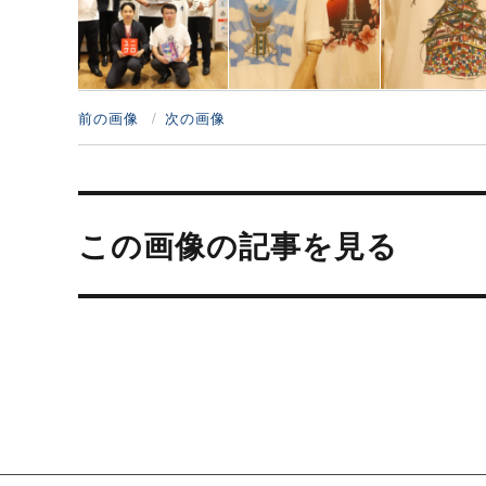
前の画像
次の画像
投
稿
この画像の記事を見る
ナ
ビ
ゲ
ー
シ
ョ
ン