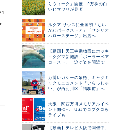
りウィーク」開催 2万株の白
いヒマワリが見頃
21
ア
ルクア サウスに全国初「ちい
かわパークストア」「サンリオ
ハローステージ」出店へ
【動画】天王寺動物園にホッキ
ョクグマ新施設「ポーラーベア
コースト」 泳ぐ姿を間近で
万博レガシーの象徴、ミャクミ
ャクモニュメント「いらっしゃ
い」が西淀川区「福駅前」へ
大阪・関西万博メモリアルイベ
ント開催へ USJでコブクロら
ライブも
【動画】テレビ大阪で開催中、