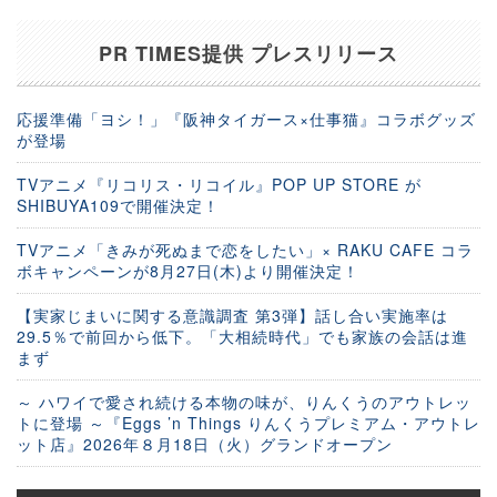
PR TIMES提供 プレスリリース
応援準備「ヨシ！」『阪神タイガース×仕事猫』コラボグッズ
が登場
TVアニメ『リコリス・リコイル』POP UP STORE が
SHIBUYA109で開催決定！
TVアニメ「きみが死ぬまで恋をしたい」× RAKU CAFE コラ
ボキャンペーンが8月27日(木)より開催決定！
【実家じまいに関する意識調査 第3弾】話し合い実施率は
29.5％で前回から低下。「大相続時代」でも家族の会話は進
まず
～ ハワイで愛され続ける本物の味が、りんくうのアウトレッ
トに登場 ～『Eggs ’n Things りんくうプレミアム・アウトレ
ット店』2026年８月18日（火）グランドオープン