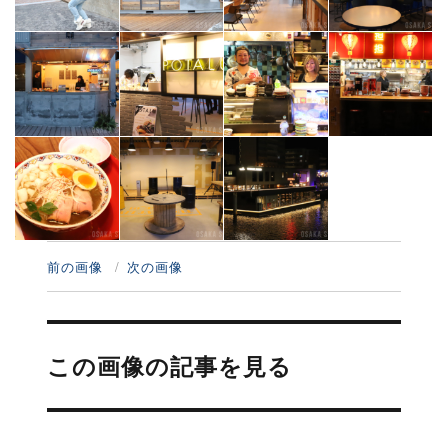
前の画像
次の画像
投
稿
この画像の記事を見る
ナ
ビ
ゲ
ー
シ
ョ