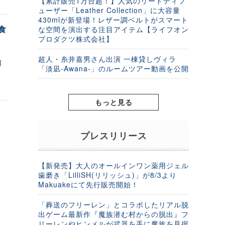
【累計販売1万台超！】人気のリードディフ
ューザー「Leather Collection」に大容量
430mlが新登場！レザー調ベルトがスマート
食
な空間を演出する注目アイテム【ライフオン
プロダクツ株式会社】
超人・糸井嘉男さん出演 一棟貸しヴィラ
肉
「淡凪-Awana-」のルームツアー動画を公開
もっと見る
プレスリリース
【新発売】大人のオールインワン薬用ジェル
歯磨き「LilliSH(リリッシュ)」が8/3より
Makuakeにて先行販売開始！
「葬送のフリーレン」とコラボしたリアル脱
出ゲーム最新作『魔族潜む村からの脱出』フ
リーレンやヒンメルが武器を手に魔族を見据