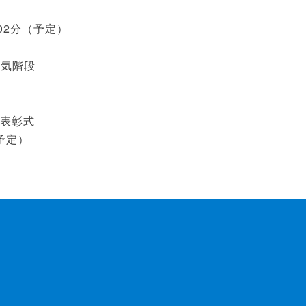
時02分（予定）
空気階段
賞表彰式
（予定）
園