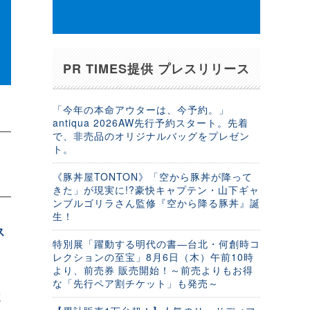
PR TIMES提供 プレスリリース
「今年の本命アウターは、今予約。」
antiqua 2026AW先行予約スタート。先着
で、非売品のオリジナルバッグをプレゼン
ト。
《豚丼屋TONTON》「空から豚丼が降って
きた」が現実に!?豪快キャプテン・山下ギャ
ンブルゴリラさん監修『空から降る豚丼』誕
生！
ス
特別展「躍動する明代の書―台北・何創時コ
レクションの至宝」8月6日（木）午前10時
より、前売券 販売開始！～前売よりもお得
な「先行ペア割チケット」も発売～
試