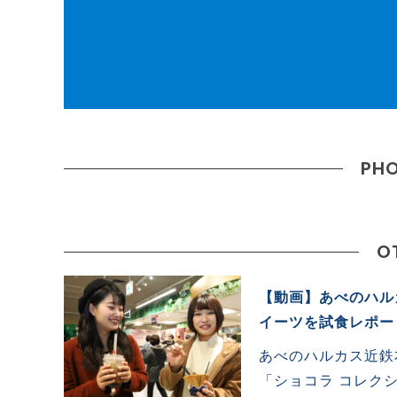
PHO
O
【動画】あべのハル
イーツを試食レポー
あべのハルカス近鉄
「ショコラ コレク