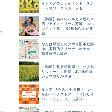
インアメの日」イベント ステ
ージやワークショップも
【動画】あべのハルカス近鉄本
店でアイスクリーム万博「あい
ぱく」開幕 100種類以上が集
プ
結
なんば駅近くのクボタ旧本社跡
地に多目的アリーナ ホテル・
商業施設も計画
【動画】長居植物園で「ひまわ
りウィーク」開催 2万株の白
いヒマワリが見頃
ルクア サウスに全国初「ちい
かわパークストア」「サンリオ
ハローステージ」出店へ