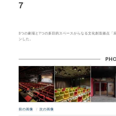
7
3つの劇場と7つの多目的スペースからなる文化創造拠点「扇町
ンした。
PHO
前の画像
次の画像