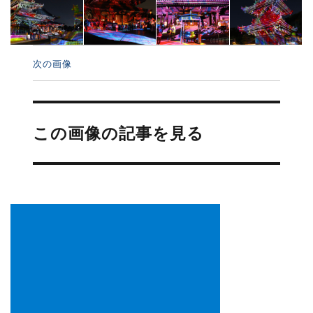
次の画像
投
稿
この画像の記事を見る
ナ
ビ
ゲ
ー
シ
ョ
ン