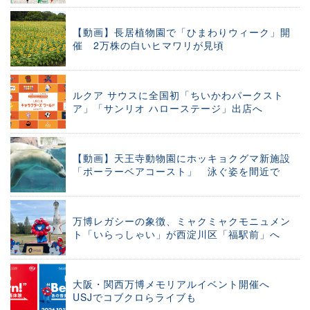
【動画】長居植物園で「ひまわりウィーク」開
催 2万株の白いヒマワリが見頃
ルクア サウスに全国初「ちいかわパークスト
ア」「サンリオ ハローステージ」出店へ
【動画】天王寺動物園にホッキョクグマ新施設
「ポーラーベアコースト」 泳ぐ姿を間近で
万博レガシーの象徴、ミャクミャクモニュメン
ト「いらっしゃい」が西淀川区「福駅前」へ
大阪・関西万博メモリアルイベント開催へ
USJでコブクロらライブも