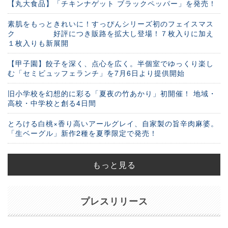
【丸大食品】「チキンナゲット ブラックペッパー」を発売！
素肌をもっときれいに！すっぴんシリーズ初のフェイスマス
ク 好評につき販路を拡大し登場！７枚入りに加え
１枚入りも新展開
【甲子園】餃子を深く、点心を広く。半個室でゆっくり楽し
む「セミビュッフェランチ」を7月6日より提供開始
旧小学校を幻想的に彩る「夏夜の竹あかり」初開催！ 地域・
高校・中学校と創る4日間
とろける白桃×香り高いアールグレイ、自家製の旨辛肉麻婆。
「生ベーグル」新作2種を夏季限定で発売！
もっと見る
プレスリリース