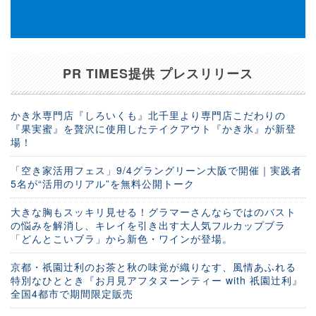
PR TIMES提供 プレスリリース
かき氷専門店『しろいくも』北千里より専門店こだわりの
『果実蜜』を贅沢に使用したテイクアウト『かき氷』が新登
場！
「空き家活用フェス」9/4グラングリーン大阪で開催｜実践者
5名が“活用のリアル”を無料公開トーク
大きな胸もスッキリ見せる！グラマーさんならではのバスト
の悩みを解消し、キレイを引き出す大人気フルカップブラ
「どんとこいブラ」から新色・ワインが登場。
京都・祇園辻利のお茶と秋の味覚が織りなす、風情あふれる
特別なひととき『お月見アフタヌーンティー with 祇園辻利』
全国4都市で期間限定販売