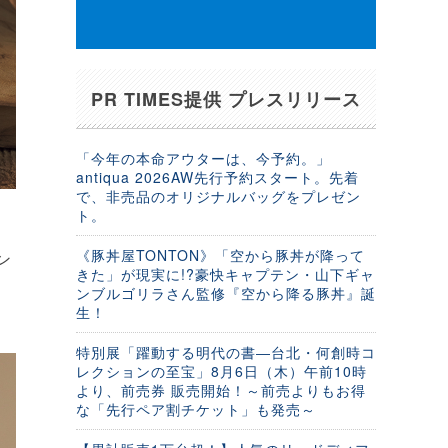
PR TIMES提供 プレスリリース
「今年の本命アウターは、今予約。」
antiqua 2026AW先行予約スタート。先着
で、非売品のオリジナルバッグをプレゼン
ト。
《豚丼屋TONTON》「空から豚丼が降って
ン
きた」が現実に!?豪快キャプテン・山下ギャ
に
ンブルゴリラさん監修『空から降る豚丼』誕
生！
特別展「躍動する明代の書―台北・何創時コ
レクションの至宝」8月6日（木）午前10時
より、前売券 販売開始！～前売よりもお得
な「先行ペア割チケット」も発売～