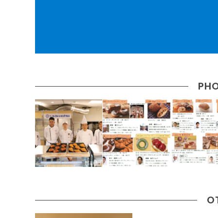
PHO
O