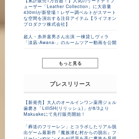
【累計販売1万台超！】人気のリードディフ
ューザー「Leather Collection」に大容量
430mlが新登場！レザー調ベルトがスマート
な空間を演出する注目アイテム【ライフオン
プロダクツ株式会社】
超人・糸井嘉男さん出演 一棟貸しヴィラ
「淡凪-Awana-」のルームツアー動画を公開
もっと見る
プレスリリース
【新発売】大人のオールインワン薬用ジェル
歯磨き「LilliSH(リリッシュ)」が8/3より
Makuakeにて先行販売開始！
「葬送のフリーレン」とコラボしたリアル脱
出ゲーム最新作『魔族潜む村からの脱出』フ
リーレンやヒンメルが武器を手に魔族を見据