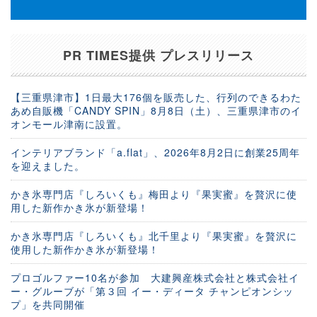
PR TIMES提供 プレスリリース
【三重県津市】1日最大176個を販売した、行列のできるわた
あめ自販機「CANDY SPIN」8月8日（土）、三重県津市のイ
オンモール津南に設置。
インテリアブランド「a.flat」、2026年8月2日に創業25周年
を迎えました。
かき氷専門店『しろいくも』梅田より『果実蜜』を贅沢に使
用した新作かき氷が新登場！
かき氷専門店『しろいくも』北千里より『果実蜜』を贅沢に
使用した新作かき氷が新登場！
プロゴルファー10名が参加 大建興産株式会社と株式会社イ
ー・グルーブが「第３回 イー・ディータ チャンピオンシッ
プ」を共同開催