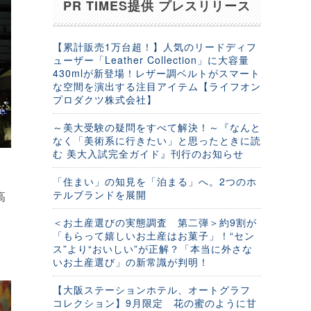
PR TIMES提供 プレスリリース
【累計販売1万台超！】人気のリードディフ
ューザー「Leather Collection」に大容量
430mlが新登場！レザー調ベルトがスマート
な空間を演出する注目アイテム【ライフオン
プロダクツ株式会社】
～美大受験の疑問をすべて解決！～『なんと
なく「美術系に行きたい」と思ったときに読
む 美大入試完全ガイド』刊行のお知らせ
「住まい」の知見を「泊まる」へ。2つのホ
テルブランドを展開
高
ス
＜お土産選びの実態調査 第二弾＞約9割が
「もらって嬉しいお土産はお菓子」！“セン
ス”より“おいしい”が正解？「本当に外さな
いお土産選び」の新常識が判明！
【大阪ステーションホテル、オートグラフ
コレクション】9月限定 花の蜜のように甘