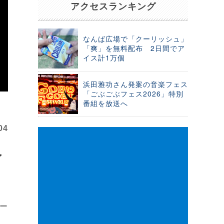
アクセスランキング
なんば広場で「クーリッシュ」
「爽」を無料配布 2日間でア
イス計1万個
浜田雅功さん発案の音楽フェス
「ごぶごぶフェス2026」特別
番組を放送へ
04
ベ
テー