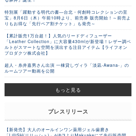
特別展「躍動する明代の書―台北・何創時コレクションの至
宝」8月6日（木）午前10時より、前売券 販売開始！～前売よ
りもお得な「先行ペア割チケット」も発売～
【累計販売1万台超！】人気のリードディフューザー
「Leather Collection」に大容量430mlが新登場！レザー調ベ
ルトがスマートな空間を演出する注目アイテム【ライフオン
プロダクツ株式会社】
超人・糸井嘉男さん出演 一棟貸しヴィラ「淡凪-Awana-」の
ルームツアー動画を公開
もっと見る
プレスリリース
【新発売】大人のオールインワン薬用ジェル歯磨き
「LilliSH(リリッシュ)」が8/3よりMakuakeにて先行販売開