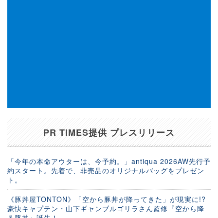
PR TIMES提供 プレスリリース
「今年の本命アウターは、今予約。」antiqua 2026AW先行予
約スタート。先着で、非売品のオリジナルバッグをプレゼン
ト。
《豚丼屋TONTON》「空から豚丼が降ってきた」が現実に!?
豪快キャプテン・山下ギャンブルゴリラさん監修『空から降
る豚丼』誕生！