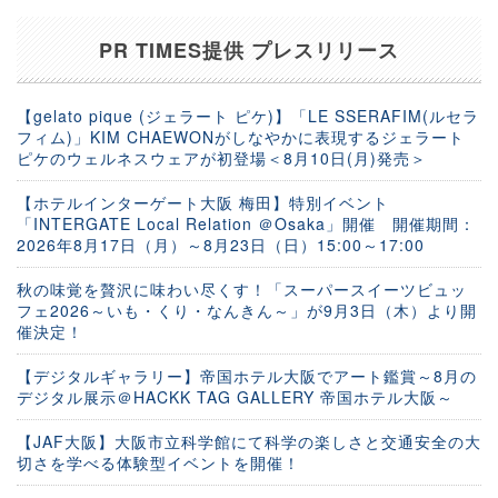
PR TIMES提供 プレスリリース
【gelato pique (ジェラート ピケ)】「LE SSERAFIM(ルセラ
フィム)」KIM CHAEWONがしなやかに表現するジェラート
ピケのウェルネスウェアが初登場＜8月10日(月)発売＞
【ホテルインターゲート大阪 梅田】特別イベント
「INTERGATE Local Relation ＠Osaka」開催 開催期間：
2026年8月17日（月）～8月23日（日）15:00～17:00
秋の味覚を贅沢に味わい尽くす！「スーパースイーツビュッ
フェ2026～いも・くり・なんきん～」が9月3日（木）より開
催決定！
【デジタルギャラリー】帝国ホテル大阪でアート鑑賞～8月の
デジタル展示＠HACKK TAG GALLERY 帝国ホテル大阪～
【JAF大阪】大阪市立科学館にて科学の楽しさと交通安全の大
切さを学べる体験型イベントを開催！