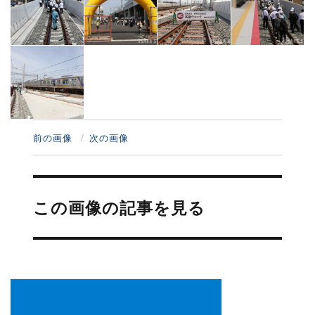
前の画像
次の画像
投
稿
この画像の記事を見る
ナ
ビ
ゲ
ー
シ
ョ
ン