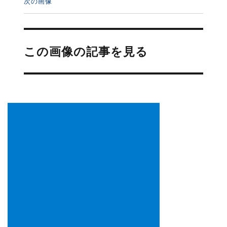
次の画像
投
稿
この画像の記事を見る
ナ
ビ
ゲ
ー
シ
ョ
ン