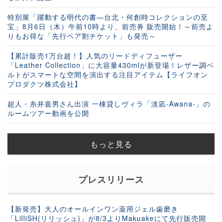
特別展「躍動する明代の書―台北・何創時コレクションの至
宝」8月6日（木）午前10時より、前売券 販売開始！～前売よ
りもお得な「先行ペア割チケット」も発売～
【累計販売1万台超！】人気のリードディフューザー
「Leather Collection」に大容量430mlが新登場！レザー調ベ
ルトがスマートな空間を演出する注目アイテム【ライフオン
プロダクツ株式会社】
超人・糸井嘉男さん出演 一棟貸しヴィラ「淡凪-Awana-」の
ルームツアー動画を公開
もっと見る
プレスリリース
【新発売】大人のオールインワン薬用ジェル歯磨き
「LilliSH(リリッシュ)」が8/3よりMakuakeにて先行販売開