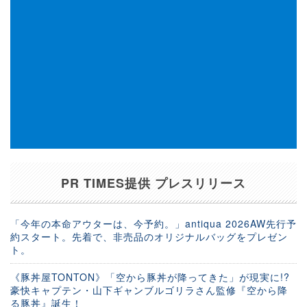
PR TIMES提供 プレスリリース
「今年の本命アウターは、今予約。」antiqua 2026AW先行予
約スタート。先着で、非売品のオリジナルバッグをプレゼン
ト。
《豚丼屋TONTON》「空から豚丼が降ってきた」が現実に!?
豪快キャプテン・山下ギャンブルゴリラさん監修『空から降
る豚丼』誕生！